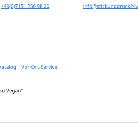
+49(0)7151 256 98 20‬
info@stickunddruck24.
lkatalog
Vor-Ort-Service
„Go Vegan“