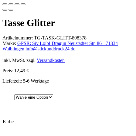
Tasse Glitter
Artikelnummer:
TG-TASK-GLITT-808378
Marke:
GPSR: Siv Loibl-Dragun Neustädter Str. 86 - 71334
Waiblingen info@stickunddruck24.de
inkl. MwSt.
zzgl.
Versandkosten
Preis:
12,49
€
Lieferzeit: 5-6 Werktage
Farbe