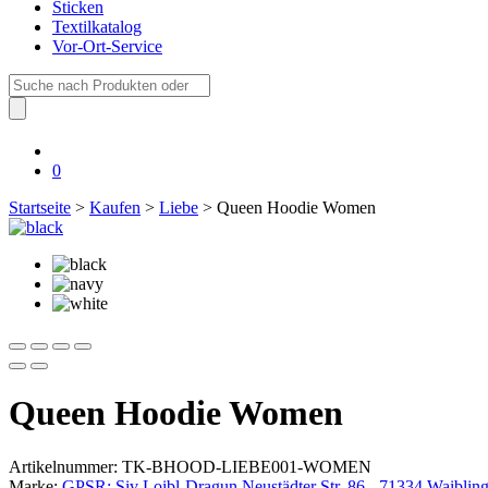
Sticken
Textilkatalog
Vor-Ort-Service
Suche
nach:
0
Startseite
>
Kaufen
>
Liebe
> Queen Hoodie Women
Queen Hoodie Women
Artikelnummer:
TK-BHOOD-LIEBE001-WOMEN
Marke:
GPSR: Siv Loibl-Dragun Neustädter Str. 86 - 71334 Waiblin